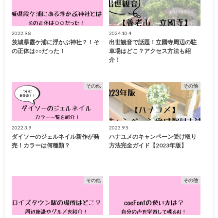
2022.9.8
2024.10.4
茨城県霞ケ浦に浮かぶ神社？！そ
出世観音で話題！立國寺周辺の駐
の正体は○○だった！
車場はどこ？アクセス方法も紹
介！
その他
その他
2022.3.9
2023.9.5
ダイソーのジェルネイル新作が発
ハナユメのキャンペーン受け取り
売！カラーは何種類？
方法完全ガイド【2023年版】
その他
その他