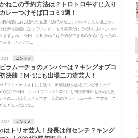
かねこの予約方法は？トロトロ牛すじ入り
カレーつけそば口コミ3選！
の路地裏にある隠れた名店「浜町かねこ」の牛すじ入り極上カレ
そばが今話題になっています。 もう名前だけで絶対においしいの
りますよね！ 今回、浜町かねこは予約ができるのか気になったの
てみました♪ アク…
0.11
エンタメ
ビラムーチョのメンバーは？キングオブコ
初決勝！M-1にも出場二刀流芸人！
M-1ファイナリストにも残り、出場経験のあるダンビラムーチ
その実力で今回、キンオブコント2024にも初決勝進出を決めた漫
ントの二刀流芸人さんです！ 話題のダンビラムーチョですが、こ
どんどん人気にな…
0.10
エンタメ
caoはトリオ芸人！身長は何センチ？キング