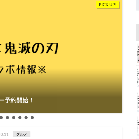
PICK UP!
202
ー予約開始！
【
0.11
グルメ