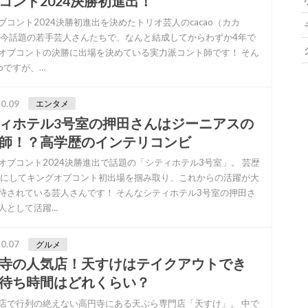
コント2024決勝初進出！
ブコント2024決勝初進出を決めたトリオ芸人のcacao（カカ
 今話題の若手芸人さんたちで、なんと結成してからわずか4年で
オブコントの決勝に出場を決めている実力派コント師です！ そん
aoですが、…
0.09
エンタメ
ィホテル3号室の押田さんはジーニアスの
師！？高学歴のインテリコンビ
オブコント2024決勝進出で話題の「シティホテル3号室」。 芸歴
目にしてキングオブコント初出場を掴み取り、これからの活躍が大
待されている芸人さんです！ そんなシティホテル3号室の押田さ
人として活躍…
0.07
グルメ
寺の人気店！天すけはテイクアウトでき
待ち時間はどれくらい？
店で行列の絶えない高円寺にある天ぷら専門店「天すけ」。 中で