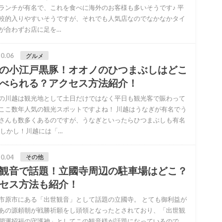
ランチが有名で、これを食べに海外のお客様も多いそうです♪ 平
較的入りやすいそうですが、それでも人気店なのでなかなかタイ
が合わずお店に足を…
0.06
グルメ
の小江戸黒豚！オオノのひつまぶしはどこ
べられる？アクセス方法紹介！
の川越は観光地として土日だけではなく平日も観光客で賑わって
ここ数年人気の観光スポットですよね！ 川越はうなぎが有名でう
さんも数多くあるのですが、うなぎといったらひつまぶしも有名
 しかし！川越には「…
0.04
その他
観音で話題！立國寺周辺の駐車場はどこ？
セス方法も紹介！
市原市にある「出世観音」として話題の立國寺。 とても御利益が
あの源頼朝が戦勝祈願をし頭領となったとされており、「出世観
開運招福の守護神」としてこの観音様が話題になっているので