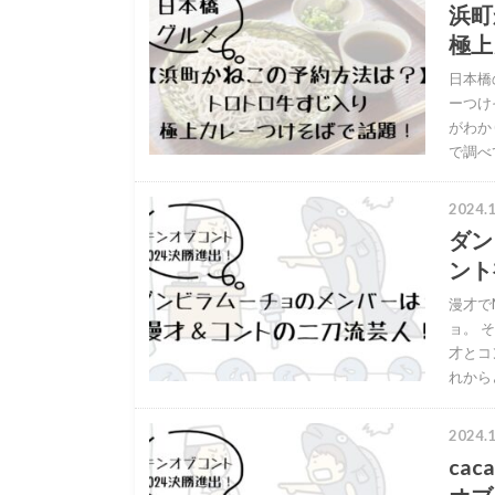
浜町
極上
日本橋
ーつけ
がわか
で調べ
2024.1
ダン
ント
漫才で
ョ。 
才とコ
れから
2024.1
ca