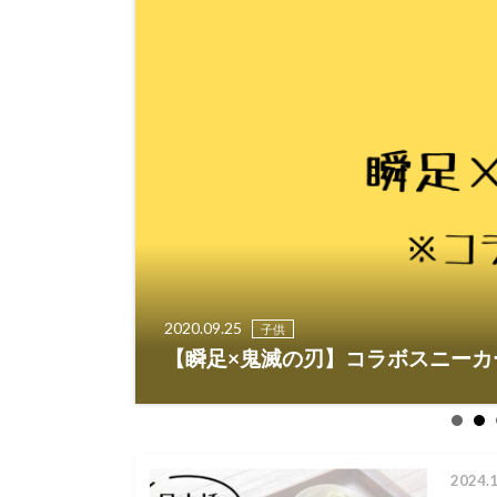
PICK UP!
2020.09.25
子供
てみた感想
【瞬足×鬼滅の刃】コラボスニーカ
2024.1