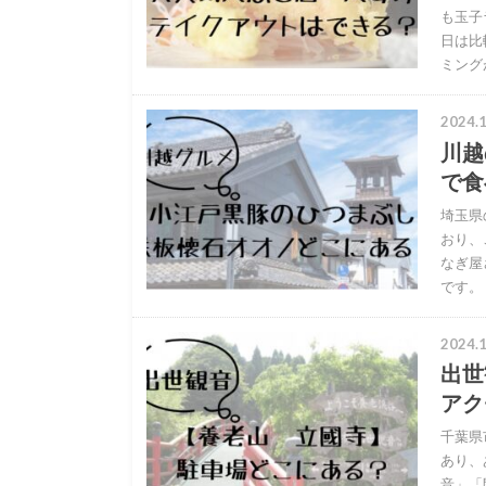
も玉子
日は比
ミング
2024.1
川越
で食
埼玉県
おり、
なぎ屋
です。
2024.1
出世
アク
千葉県
あり、
音」「