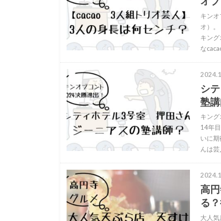
オブ
キンオ
オ）。
キング
なcac
2024.1
シテ
塾講
キング
14年
いに期
んは芸
2024.1
高円
る？
大人気