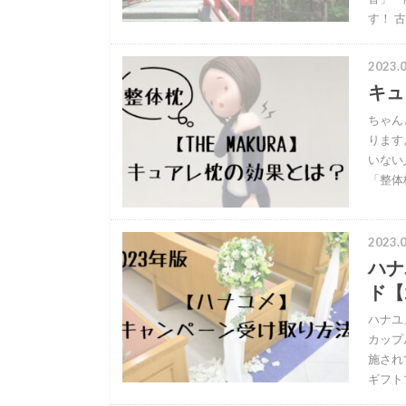
す！ 
2023.0
キュ
ちゃん
ります
いない
「整体
2023.0
ハナ
ド【
ハナユ
カップ
施され
ギフト