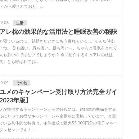
古くから愛されており、…
9.06
生活
アレ枕の効果的な活用法と睡眠改善の秘訣
と寝ているのに、朝起きたときにもう疲れている…。そんな時あ
よね。 首も痛い、肩も痛い、腰も痛い～、ちゃんと睡眠をとれて
人も多いのではないでしょうか？ 今回紹介するキュアレの枕は、
枕」とも呼ばれてお…
9.05
その他
ユメのキャンペーン受け取り方法完全ガイ
2023年版】
メが提供するキャンペーンとその特典には、結婚式の準備をする
ルにとってお得なキャンペーンを定期的に実施しています。今実
ている具体的な特典は、条件達成で最大55,000円分の電子マネー
プレゼントです！…