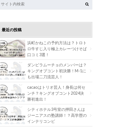
最近の投稿
浜町かねこの予約方法は？トロト
ロ牛すじ入り極上カレーつけそば
口コミ3選！
ダンビラムーチョのメンバーは？
キングオブコント初決勝！M-1に
も出場二刀流芸人！
0.07.26
ドラマ
cacaoはトリオ芸人！身長は何セ
私の家政夫ナギサさん】メイが使っているパソコンス
ンチ？キングオブコント2024決
勝初進出！
シティホテル3号室の押田さんは
ジーニアスの塾講師！？高学歴の
インテリコンビ