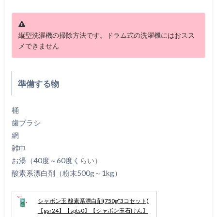
縦型洗濯機の掃除方法です。ドラム式の洗濯機にはおスス
メできません
準備する物
桶
歯ブラシ
網
雑巾
お湯（40度～60度くらい）
酸素系漂白剤（粉末500g～1kg）
シャボン玉 酸素系漂白剤(750g*3コセット)
【gsr24】【spts0】【シャボン玉石けん】