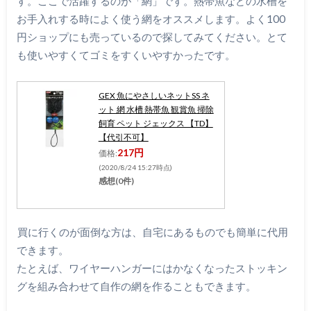
す。ここで活躍するのが「網」です。熱帯魚などの水槽を
お手入れする時によく使う網をオススメします。よく100
円ショップにも売っているので探してみてください。とて
も使いやすくてゴミをすくいやすかったです。
GEX 魚にやさしいネットSS ネ
ット 網 水槽 熱帯魚 観賞魚 掃除
飼育 ペット ジェックス 【TD】
【代引不可】
217円
価格:
(2020/8/24 15:27時点)
感想(0件)
買に行くのが面倒な方は、自宅にあるものでも簡単に代用
できます。
たとえば、ワイヤーハンガーにはかなくなったストッキン
グを組み合わせて自作の網を作ることもできます。