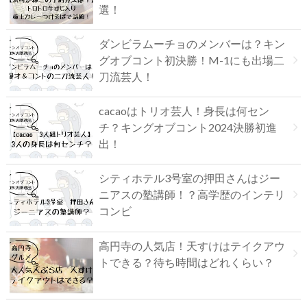
選！
ダンビラムーチョのメンバーは？キン
グオブコント初決勝！M-1にも出場二
刀流芸人！
cacaoはトリオ芸人！身長は何セン
チ？キングオブコント2024決勝初進
出！
シティホテル3号室の押田さんはジー
ニアスの塾講師！？高学歴のインテリ
コンビ
高円寺の人気店！天すけはテイクアウ
トできる？待ち時間はどれくらい？